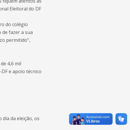
s fiquem atentos às
nal Eleitoral do DF
ro do colégio
 de fazer a sua
zo permitido”,
de 4,6 mil
-DF e apoio técnico
 dia da eleição, os