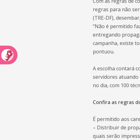
Com as regras de co
regras para não ser
(TRE-DF), desembarg
“Não é permitido fa
entregando propagan
campanha, existe to
pontuou.
A escolha contará co
servidores atuando 
no dia, com 100 técn
Confira as regras 
É permitido aos can
– Distribuir de prop
quais serão impress