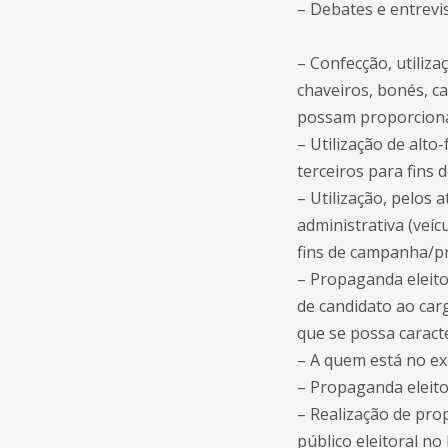
– Debates e entrevis
– Confecção, utiliza
chaveiros, bonés, c
possam proporcionar
– Utilização de alt
terceiros para fins 
– Utilização, pelos 
administrativa (veíc
fins de campanha/pr
– Propaganda eleitor
de candidato ao car
que se possa caracte
– A quem está no ex
– Propaganda eleito
– Realização de pro
público eleitoral no 