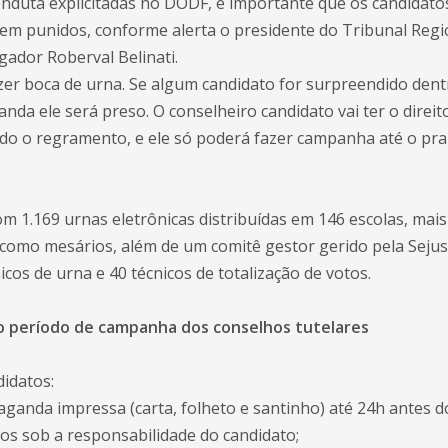
nduta explicitadas no DODF, é importante que os candidato
em punidos, conforme alerta o presidente do Tribunal Regio
ador Roberval Belinati.
zer boca de urna. Se algum candidato for surpreendido dent
da ele será preso. O conselheiro candidato vai ter o direito
do o regramento, e ele só poderá fazer campanha até o pra
m 1.169 urnas eletrônicas distribuídas em 146 escolas, mais 
como mesários, além de um comitê gestor gerido pela Sejus
icos de urna e 40 técnicos de totalização de votos.
do período de campanha dos conselhos tutelares
didatos:
aganda impressa (carta, folheto e santinho) até 24h antes do
os sob a responsabilidade do candidato;