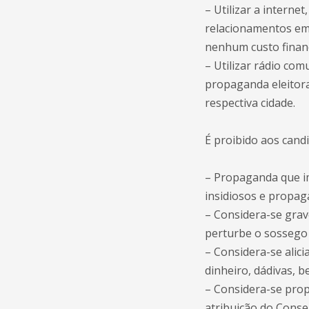
– Utilizar a interne
relacionamentos em 
nenhum custo finan
– Utilizar rádio com
propaganda eleitora
respectiva cidade.
É proibido aos candi
– Propaganda que im
insidiosos e propa
– Considera-se grav
perturbe o sossego 
– Considera-se alic
dinheiro, dádivas, 
– Considera-se pro
atribuição do Conse