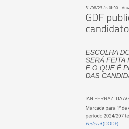
31/08/23 às 0h00 - Atu
GDF publi
candidato
ESCOLHA DO
SERÁ FEITA 
E O QUE É 
DAS CANDI
IAN FERRAZ, DA AG
Marcada para 1º de 
período 2024/207 te
Federal
(DODF)
.