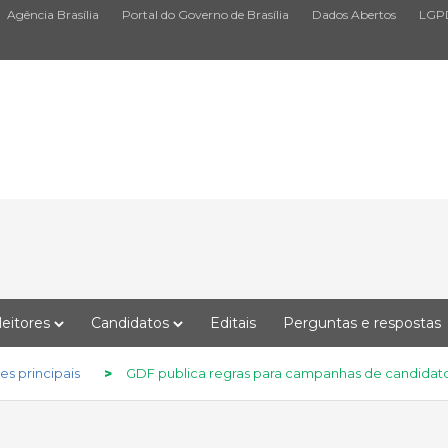
Agência Brasília
Portal do Governo de Brasília
Dados Abertos
LGP
leitores
Candidatos
Editais
Perguntas e respostas
s principais
>
GDF publica regras para campanhas de candidato