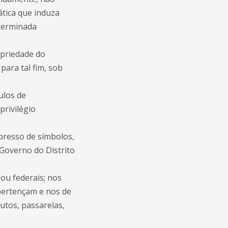
tica que induza
eterminada
opriedade do
para tal fim, sob
ulos de
privilégio
presso de símbolos,
Governo do Distrito
ou federais; nos
pertençam e nos de
utos, passarelas,