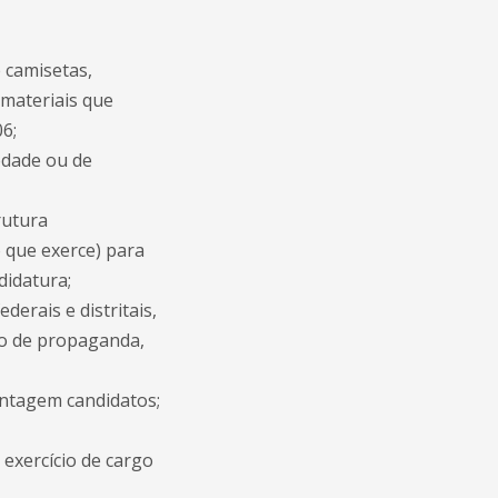
e camisetas,
 materiais que
6;
edade ou de
rutura
o que exerce) para
didatura;
derais e distritais,
ipo de propaganda,
antagem candidatos;
 exercício de cargo