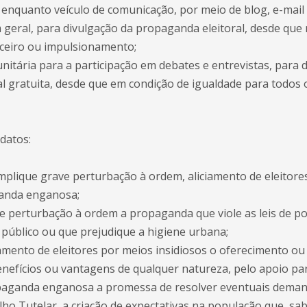
t, enquanto veículo de comunicação, por meio de blog, e-mail
geral, para divulgação da propaganda eleitoral, desde que 
ceiro ou impulsionamento;
unitária para a participação em debates e entrevistas, para 
l gratuita, desde que em condição de igualdade para todos 
datos:
plique grave perturbação à ordem, aliciamento de eleitore
ganda enganosa;
e perturbação à ordem a propaganda que viole as leis de po
público ou que prejudique a higiene urbana;
iamento de eleitores por meios insidiosos o oferecimento o
benefícios ou vantagens de qualquer natureza, pelo apoio pa
paganda enganosa a promessa de resolver eventuais deman
lho Tutelar, a criação de expectativas na população que, s