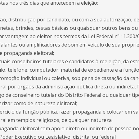
tas nos três dias que antecedem a eleição;
ção, distribuição por candidato, ou com a sua autorização, d
anetas, brindes, cestas básicas ou quaisquer outros bens ou
 vantagem ao eleitor nos termos da Lei Federal nº 11.300/0
o-falantes ou amplificadores de som em veículo de sua propri
de propaganda eleitoral;
atuais conselheiros tutelares e candidatos à reeleição, da est
ulo, telefone, computador, material de expediente e a funçã
omoção individual ou coletiva, sob pena de cassação da can
al por órgãos da administração pública direta ou indireta, fe
go de conselheiro tutelar do Distrito Federal ou qualquer t
rizar como de natureza eleitoral;
ercício da função pública, fazer propaganda e colocar em v
ral em templos religiosos, de qualquer natureza;
paganda eleitoral com apoio direto ou indireto de pessoa no
Poder Executivo ou Legislativo, distrital ou federal;