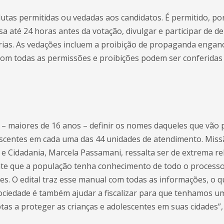
dutas permitidas ou vedadas aos candidatos. É permitido, por
 até 24 horas antes da votação, divulgar e participar de de
ias. As vedações incluem a proibição de propaganda engano
a com todas as permissões e proibições podem ser conferidas 
– maiores de 16 anos – definir os nomes daqueles que vão p
escentes em cada uma das 44 unidades de atendimento. Miss
a e Cidadania, Marcela Passamani, ressalta ser de extrema re
nte que a população tenha conhecimento de todo o processo
res. O edital traz esse manual com todas as informações, o 
 sociedade é também ajudar a fiscalizar para que tenhamos um
as a proteger as crianças e adolescentes em suas cidades”, a