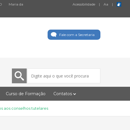
D
Maria da
Acessibilidade
|
A
a
|
Fale com a Secretaria
Curso de Formação
Contatos
s aos conselhos tutelares