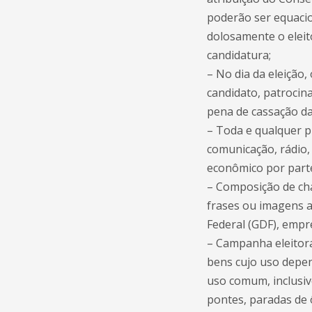
poderão ser equaci
dolosamente o eleit
candidatura;
– No dia da eleição,
candidato, patrocina
pena de cassação da
– Toda e qualquer 
comunicação, rádio, 
econômico por parte
– Composição de cha
frases ou imagens 
Federal (GDF), empr
– Campanha eleitora
bens cujo uso depen
uso comum, inclusive
pontes, paradas de