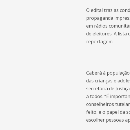
O edital traz as con
propaganda impressa
em rádios comunitár
de eleitores. A list
reportagem.
Caberá à população 
das crianças e adol
secretária de Justiç
a todos. “É importa
conselheiros tutela
feito, e o papel da
escolher pessoas apt