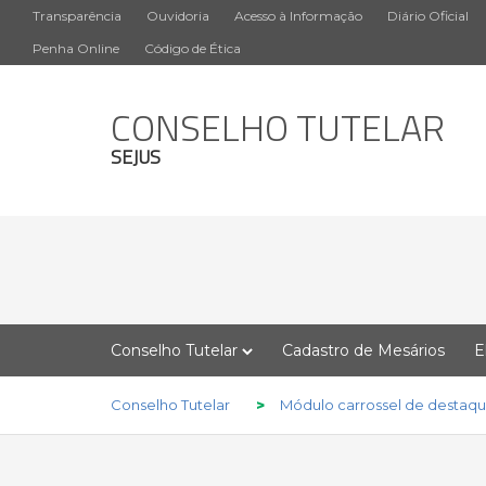
Transparência
Ouvidoria
Acesso à Informação
Diário Oficial
Penha Online
Código de Ética
CONSELHO TUTELAR
SEJUS
Conselho Tutelar
Cadastro de Mesários
E
Conselho Tutelar
>
Módulo carrossel de destaque