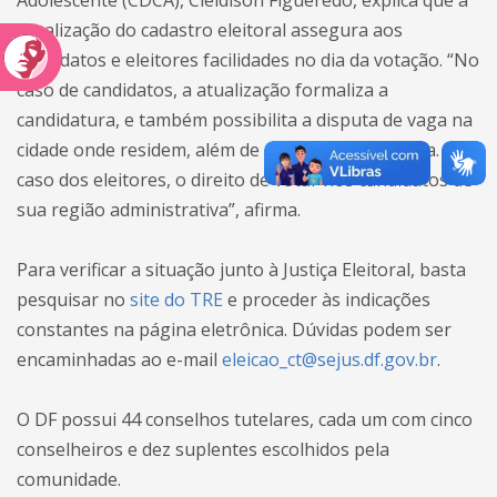
Adolescente (CDCA), Cleidison Figueredo, explica que a
atualização do cadastro eleitoral assegura aos
candidatos e eleitores facilidades no dia da votação. “No
caso de candidatos, a atualização formaliza a
candidatura, e também possibilita a disputa de vaga na
cidade onde residem, além de conseguir votar nela. No
caso dos eleitores, o direito de votar nos candidatos de
sua região administrativa”, afirma.
Para verificar a situação junto à Justiça Eleitoral, basta
pesquisar no
site do TRE
e proceder às indicações
constantes na página eletrônica. Dúvidas podem ser
encaminhadas ao e-mail
eleicao_ct@sejus.df.gov.br
.
O DF possui 44 conselhos tutelares, cada um com cinco
conselheiros e dez suplentes escolhidos pela
comunidade.